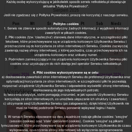
Każdą osobę wykorzystującą w jakikolwiek sposób serwis netkobieta.pl obowiązuje
aktualna "Polityka Prywatności".
Sierpień 2026
Jeśli nie zgadzasz się z Polityka Prywatności, proszę nie korzystaj z naszego serwisu.
Pon
Wt
Śr
Czw
Pt
Sob
Niedz
Polityka cookies
1. Serwis nie zbiera w sposób automatyczny żadnych informacji, z wyjątkiem informacji
27
28
29
30
31
1
2
zawartych w plikach cookies.
2. Pliki cookies (tzw. 'ciasteczka') stanowią dane informatyczne, w szczególności pliki
3
4
5
6
7
8
9
tekstowe, które przechowywane są w urządzeniu końcowym Użytkownika Serwisu i
10
11
12
13
14
15
16
przeznaczone są do korzystania ze stron internetowych Serwisu. Cookies zazwyczaj
zawierają nazwę strony internetowej, z której pochodzą, czas przechowywania ich na
17
18
19
20
21
22
23
urządzeniu końcowym oraz unikalny numer.
3. Podmiotem zamieszczającym na urządzeniu końcowym Użytkownika Serwisu pliki
24
25
26
27
28
29
30
cookies oraz uzyskującym do nich dostęp jest operator Serwisu netkobieta.pl.
31
1
2
3
4
5
6
4. Pliki cookies wykorzystywane są w celu:
« Lipiec 2026
Wrzesień 2026 »
a) dostosowania zawartości stron internetowych Serwisu do preferencji Użytkownika oraz
optymalizacji korzystania ze stron internetowych; w szczególności pliki te pozwalają
rozpoznać urządzenie Użytkownika Serwisu i odpowiednio wyświetlić stronę internetową,
dostosowaną do jego indywidualnych potrzeb;
Współpraca
b) tworzenia statystyk, które pomagają zrozumieć, w jaki sposób Użytkownicy Serwisu
korzystają ze stron internetowych, co umożliwia ulepszanie ich struktury i zawartości;
c) utrzymanie sesji Użytkownika Serwisu (po zalogowaniu), dzięki której Użytkownik nie
musi na każdej podstronie Serwisu ponownie wpisywać loginu i hasła;
5. W ramach Serwisu stosowane są dwa zasadnicze rodzaje plików cookies: 'sesyjne'
(session cookies) oraz 'stałe' (persistent cookies). Cookies 'sesyjne' są plikami
tymczasowymi, które przechowywane są w urządzeniu końcowym Użytkownika do czasu
wylogowania, opuszczenia strony internetowej lub wyłączenia oprogramowania