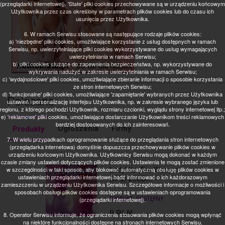
(przeglądarki internetowej). 'Stałe' pliki cookies przechowywane są w urządzeniu końcowym
Użytkownika przez czas określony w parametrach plików cookies lub do czasu ich
usunięcia przez Użytkownika.
6. W ramach Serwisu stosowane są następujące rodzaje plików cookies:
a) 'niezbędne' pliki cookies, umożliwiające korzystanie z usług dostępnych w ramach
Serwisu, np. uwierzytelniające pliki cookies wykorzystywane do usług wymagających
uwierzytelniania w ramach Serwisu;
b) pliki cookies służące do zapewnienia bezpieczeństwa, np. wykorzystywane do
wykrywania nadużyć w zakresie uwierzytelniania w ramach Serwisu;
c) 'wydajnościowe' pliki cookies, umożliwiające zbieranie informacji o sposobie korzystania
ze stron internetowych Serwisu;
d) 'funkcjonalne' pliki cookies, umożliwiające 'zapamiętanie' wybranych przez Użytkownika
Polecane
ustawień i personalizację interfejsu Użytkownika, np. w zakresie wybranego języka lub
regionu, z którego pochodzi Użytkownik, rozmiaru czcionki, wyglądu strony internetowej itp.;
e) 'reklamowe' pliki cookies, umożliwiające dostarczanie Użytkownikom treści reklamowych
bardziej dostosowanych do ich zainteresowań.
Ogłoszenia
Firmy
Produkty
7. W wielu przypadkach oprogramowanie służące do przeglądania stron internetowych
(przeglądarka internetowa) domyślnie dopuszcza przechowywanie plików cookies w
urządzeniu końcowym Użytkownika. Użytkownicy Serwisu mogą dokonać w każdym
czasie zmiany ustawień dotyczących plików cookies. Ustawienia te mogą zostać zmienione
Ladyhits (For Women
w szczególności w taki sposób, aby blokować automatyczną obsługę plików cookies w
ustawieniach przeglądarki internetowej bądź informować o ich każdorazowym
Only) 2xCD...
zamieszczeniu w urządzeniu Użytkownika Serwisu. Szczegółowe informacje o możliwości i
sposobach obsługi plików cookies dostępne są w ustawieniach oprogramowania
PRODUKT:
DOSTĘPNY
(przeglądarki internetowej).
9
PLN
8. Operator Serwisu informuje, że ograniczenia stosowania plików cookies mogą wpłynąć
na niektóre funkcjonalności dostępne na stronach internetowych Serwisu.