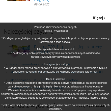
09.06.2025
Więcej »
Poufność i bezpieczeństwo danych.
Najczęściej czytane
Polityka Prywatności.
* Czytając, przeglądając, czy używając stronę netkobieta.pl akceptujesz poniższe zasady
korzystania z tego serwisu.
Ranking TOP 4 – poznaj najlepsze kremy
Niezapowiedziane wiadomości
na cellulit!
* Zastrzegamy sobie prawo do wysyłania niezapowiedzianych wiadomości
zarejestrowanym użytkownikom serwisu.
13.09.2018
Masaż niemowlaka - na wzdęcia i zaparcia
Rezygnacja z usług
* W każdej chwili można zrezygnować z otrzymywania informacji. Informacja o tym i o
sposobie rezygnacji jest dołączana do każdego wysłanego listu e-mail.
Jak się pozbyć cellulitu domowymi sposobami? Zapytaj ekspertki!
Dane Osobowe
Jak podnieść biust - 9 sprawdzonych sposobów
* Dane osobowe niezbędne gromadzone przez serwis netkobieta.pl są objęte ochroną
danych osobowych: nie są i nie będą nikomu odsprzedawana ani udostępniane.
5 domowych sposobów na ból gardła
* W czasie korzystania z serwisu użytkownik może zostać poproszony o podanie
niektórych swoich danych osobowych poprzez wypełnienie formularza, lub w inny sposób.
Dane, które należy podać to w większości przypadków imię, nazwisko i adres e-mail.
Kalendarz wydarzeń
* Jako właściciel netkobieta.pl - zastrzegamy sobie prawo do wprowadzania zmian w tych
Dodaj wydarzenie »
zasadach.