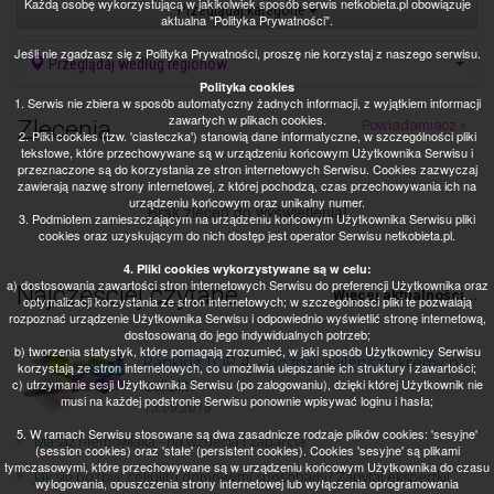
Każdą osobę wykorzystującą w jakikolwiek sposób serwis netkobieta.pl obowiązuje
Przeglądaj kategorie
aktualna "Polityka Prywatności".
Jeśli nie zgadzasz się z Polityka Prywatności, proszę nie korzystaj z naszego serwisu.
Przeglądaj według regionów
Polityka cookies
1. Serwis nie zbiera w sposób automatyczny żadnych informacji, z wyjątkiem informacji
zawartych w plikach cookies.
Zlecenia
Powiadamiacz »
2. Pliki cookies (tzw. 'ciasteczka') stanowią dane informatyczne, w szczególności pliki
tekstowe, które przechowywane są w urządzeniu końcowym Użytkownika Serwisu i
przeznaczone są do korzystania ze stron internetowych Serwisu. Cookies zazwyczaj
zawierają nazwę strony internetowej, z której pochodzą, czas przechowywania ich na
urządzeniu końcowym oraz unikalny numer.
Brak zleceń do wyświetlenia!
3. Podmiotem zamieszczającym na urządzeniu końcowym Użytkownika Serwisu pliki
cookies oraz uzyskującym do nich dostęp jest operator Serwisu netkobieta.pl.
4. Pliki cookies wykorzystywane są w celu:
a) dostosowania zawartości stron internetowych Serwisu do preferencji Użytkownika oraz
Najczęściej czytane
Więcej aktualności...
optymalizacji korzystania ze stron internetowych; w szczególności pliki te pozwalają
rozpoznać urządzenie Użytkownika Serwisu i odpowiednio wyświetlić stronę internetową,
dostosowaną do jego indywidualnych potrzeb;
b) tworzenia statystyk, które pomagają zrozumieć, w jaki sposób Użytkownicy Serwisu
Ranking TOP 4 – poznaj najlepsze kremy na
korzystają ze stron internetowych, co umożliwia ulepszanie ich struktury i zawartości;
cellulit!
c) utrzymanie sesji Użytkownika Serwisu (po zalogowaniu), dzięki której Użytkownik nie
musi na każdej podstronie Serwisu ponownie wpisywać loginu i hasła;
13.09.2018
5. W ramach Serwisu stosowane są dwa zasadnicze rodzaje plików cookies: 'sesyjne'
Masaż niemowlaka - na wzdęcia i zaparcia
(session cookies) oraz 'stałe' (persistent cookies). Cookies 'sesyjne' są plikami
tymczasowymi, które przechowywane są w urządzeniu końcowym Użytkownika do czasu
Jak się pozbyć cellulitu domowymi sposobami? Zapytaj ekspertki!
wylogowania, opuszczenia strony internetowej lub wyłączenia oprogramowania