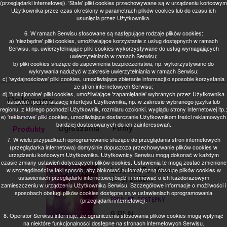
(przeglądarki internetowej). 'Stałe' pliki cookies przechowywane są w urządzeniu końcowym
Użytkownika przez czas określony w parametrach plików cookies lub do czasu ich
usunięcia przez Użytkownika.
6. W ramach Serwisu stosowane są następujące rodzaje plików cookies:
a) 'niezbędne' pliki cookies, umożliwiające korzystanie z usług dostępnych w ramach
Serwisu, np. uwierzytelniające pliki cookies wykorzystywane do usług wymagających
uwierzytelniania w ramach Serwisu;
b) pliki cookies służące do zapewnienia bezpieczeństwa, np. wykorzystywane do
wykrywania nadużyć w zakresie uwierzytelniania w ramach Serwisu;
c) 'wydajnościowe' pliki cookies, umożliwiające zbieranie informacji o sposobie korzystania
ze stron internetowych Serwisu;
d) 'funkcjonalne' pliki cookies, umożliwiające 'zapamiętanie' wybranych przez Użytkownika
Polecane
ustawień i personalizację interfejsu Użytkownika, np. w zakresie wybranego języka lub
regionu, z którego pochodzi Użytkownik, rozmiaru czcionki, wyglądu strony internetowej itp.;
e) 'reklamowe' pliki cookies, umożliwiające dostarczanie Użytkownikom treści reklamowych
bardziej dostosowanych do ich zainteresowań.
Ogłoszenia
Firmy
Produkty
7. W wielu przypadkach oprogramowanie służące do przeglądania stron internetowych
(przeglądarka internetowa) domyślnie dopuszcza przechowywanie plików cookies w
urządzeniu końcowym Użytkownika. Użytkownicy Serwisu mogą dokonać w każdym
czasie zmiany ustawień dotyczących plików cookies. Ustawienia te mogą zostać zmienione
Ladyhits (For Women
w szczególności w taki sposób, aby blokować automatyczną obsługę plików cookies w
ustawieniach przeglądarki internetowej bądź informować o ich każdorazowym
Only) 2xCD...
zamieszczeniu w urządzeniu Użytkownika Serwisu. Szczegółowe informacje o możliwości i
sposobach obsługi plików cookies dostępne są w ustawieniach oprogramowania
PRODUKT:
DOSTĘPNY
(przeglądarki internetowej).
9
PLN
8. Operator Serwisu informuje, że ograniczenia stosowania plików cookies mogą wpłynąć
na niektóre funkcjonalności dostępne na stronach internetowych Serwisu.