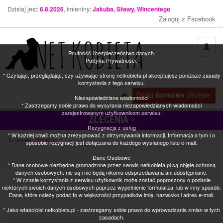
Dzisiaj jest:
6.8.2026
, imieniny:
Jakuba, Sławy, Wincentego
Zaloguj z Facebook
Poufność i bezpieczeństwo danych.
Polityka Prywatności.
* Czytając, przeglądając, czy używając stronę netkobieta.pl akceptujesz poniższe zasady
korzystania z tego serwisu.
Dodaj
darmowe
zlecenie
Niezapowiedziane wiadomości
* Zastrzegamy sobie prawo do wysyłania niezapowiedzianych wiadomości
zarejestrowanym użytkownikom serwisu.
ZLECENIA
Rezygnacja z usług
* W każdej chwili można zrezygnować z otrzymywania informacji. Informacja o tym i o
Tu jesteś:
Zlecenia
sposobie rezygnacji jest dołączana do każdego wysłanego listu e-mail.
Dane Osobowe
* Dane osobowe niezbędne gromadzone przez serwis netkobieta.pl są objęte ochroną
danych osobowych: nie są i nie będą nikomu odsprzedawana ani udostępniane.
* W czasie korzystania z serwisu użytkownik może zostać poproszony o podanie
niektórych swoich danych osobowych poprzez wypełnienie formularza, lub w inny sposób.
Dane, które należy podać to w większości przypadków imię, nazwisko i adres e-mail.
* Jako właściciel netkobieta.pl - zastrzegamy sobie prawo do wprowadzania zmian w tych
zasadach.