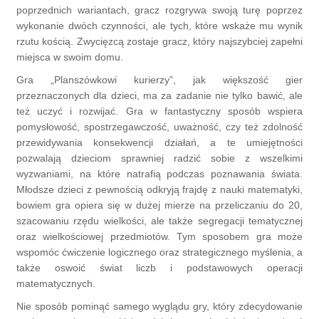
poprzednich wariantach, gracz rozgrywa swoją turę poprzez
wykonanie dwóch czynności, ale tych, które wskaże mu wynik
rzutu kością. Zwycięzcą zostaje gracz, który najszybciej zapełni
miejsca w swoim domu.
Gra „Planszówkowi kurierzy”, jak większość gier
przeznaczonych dla dzieci, ma za zadanie nie tylko bawić, ale
też uczyć i rozwijać. Gra w fantastyczny sposób wspiera
pomysłowość, spostrzegawczość, uważność, czy też zdolność
przewidywania konsekwencji działań, a te umiejętności
pozwalają dzieciom sprawniej radzić sobie z wszelkimi
wyzwaniami, na które natrafią podczas poznawania świata.
Młodsze dzieci z pewnością odkryją frajdę z nauki matematyki,
bowiem gra opiera się w dużej mierze na przeliczaniu do 20,
szacowaniu rzędu wielkości, ale także segregacji tematycznej
oraz wielkościowej przedmiotów. Tym sposobem gra może
wspomóc ćwiczenie logicznego oraz strategicznego myślenia, a
także oswoić świat liczb i podstawowych operacji
matematycznych.
Nie sposób pominąć samego wyglądu gry, który zdecydowanie