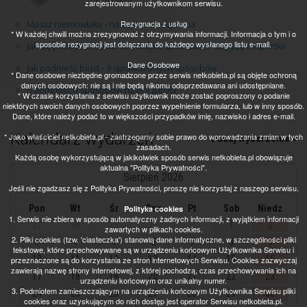
zarejestrowanym użytkownikom serwisu.
13.09.2018
Rezygnacja z usług
Masaż niemowlaka - na wzdęcia i zaparcia
* W każdej chwili można zrezygnować z otrzymywania informacji. Informacja o tym i o
sposobie rezygnacji jest dołączana do każdego wysłanego listu e-mail.
Jak się pozbyć cellulitu domowymi sposobami? Zapytaj ekspertki!
Dane Osobowe
Jak podnieść biust - 9 sprawdzonych sposobów
* Dane osobowe niezbędne gromadzone przez serwis netkobieta.pl są objęte ochroną
danych osobowych: nie są i nie będą nikomu odsprzedawana ani udostępniane.
5 domowych sposobów na ból gardła
* W czasie korzystania z serwisu użytkownik może zostać poproszony o podanie
niektórych swoich danych osobowych poprzez wypełnienie formularza, lub w inny sposób.
Dane, które należy podać to w większości przypadków imię, nazwisko i adres e-mail.
Kalendarz wydarzeń
* Jako właściciel netkobieta.pl - zastrzegamy sobie prawo do wprowadzania zmian w tych
Dodaj wydarzenie »
zasadach.
Każdą osobę wykorzystującą w jakikolwiek sposób serwis netkobieta.pl obowiązuje
aktualna "Polityka Prywatności".
Sierpień 2026
Jeśli nie zgadzasz się z Polityka Prywatności, proszę nie korzystaj z naszego serwisu.
Pon
Wt
Śr
Czw
Pt
Sob
Niedz
Polityka cookies
1. Serwis nie zbiera w sposób automatyczny żadnych informacji, z wyjątkiem informacji
27
28
29
30
31
1
2
zawartych w plikach cookies.
2. Pliki cookies (tzw. 'ciasteczka') stanowią dane informatyczne, w szczególności pliki
3
4
5
6
7
8
9
tekstowe, które przechowywane są w urządzeniu końcowym Użytkownika Serwisu i
10
11
12
13
14
15
16
przeznaczone są do korzystania ze stron internetowych Serwisu. Cookies zazwyczaj
zawierają nazwę strony internetowej, z której pochodzą, czas przechowywania ich na
17
18
19
20
21
22
23
urządzeniu końcowym oraz unikalny numer.
3. Podmiotem zamieszczającym na urządzeniu końcowym Użytkownika Serwisu pliki
24
25
26
27
28
29
30
cookies oraz uzyskującym do nich dostęp jest operator Serwisu netkobieta.pl.