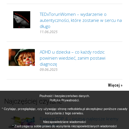
TEDxTorunWomen – wydarzenie o
autentyczności, które zostanie w sercu na
długo
11.06.2025
ADHD u dziecka – co każdy rodzic
powinien wiedzieć, zanim postawi
diagnozę
09.06.2025
Więcej »
Poufność i bezpieczeństwo danych.
Najczęściej czytane
Polityka Prywatności.
* Czytając, przeglądając, czy używając stronę netkobieta.pl akceptujesz poniższe zasady
korzystania z tego serwisu.
Ranking TOP 4 – poznaj najlepsze kremy
Niezapowiedziane wiadomości
na cellulit!
* Zastrzegamy sobie prawo do wysyłania niezapowiedzianych wiadomości