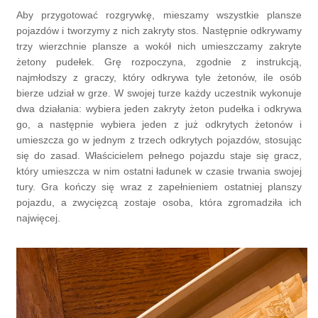
Aby przygotować rozgrywkę, mieszamy wszystkie plansze
pojazdów i tworzymy z nich zakryty stos. Następnie odkrywamy
trzy wierzchnie plansze a wokół nich umieszczamy zakryte
żetony pudełek. Grę rozpoczyna, zgodnie z instrukcją,
najmłodszy z graczy, który odkrywa tyle żetonów, ile osób
bierze udział w grze. W swojej turze każdy uczestnik wykonuje
dwa działania: wybiera jeden zakryty żeton pudełka i odkrywa
go, a następnie wybiera jeden z już odkrytych żetonów i
umieszcza go w jednym z trzech odkrytych pojazdów, stosując
się do zasad. Właścicielem pełnego pojazdu staje się gracz,
który umieszcza w nim ostatni ładunek w czasie trwania swojej
tury. Gra kończy się wraz z zapełnieniem ostatniej planszy
pojazdu, a zwycięzcą zostaje osoba, która zgromadziła ich
najwięcej.