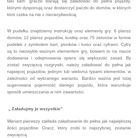
taki sam: gracze starają się załadować do pełna pojazdy,
którymi dysponują oraz dostarczyć paczki do domów, w których
ktoś czeka na nie z niecierpliwością.
W pudełku znajdziemy instrukcję oraz elementy gry: 6 plansz
domów, 12 plansz pojazdów, kostkę oraz 75 żetonów w formie
pudełek z symbolem kart, pionków i kości oraz cyframi. Cyfry
są tu niezwykle ważnym elementem gry, bowiem to na nauce
dodawania i odejmowania opiera się większość zasad. By
zostać zwycięzcą rozgrywki, należy załadować do pełna jak
najwięcej pojazdów, jednym lub wieloma typami elementów, w
zależności od wybranego wariantu. Bardzo ważna jest tutaj
sugerowana pojemność danego pojazdu, która warunkuje
sposób umieszczania w nim zawartości.
„ Załadujmy je wszystkie”
Wariant pierwszy zakłada załadowanie do pełna jak największej
ilości pojazdów. Gracz, który zrobi to najszybciej, zostanie
zwycięzcą.