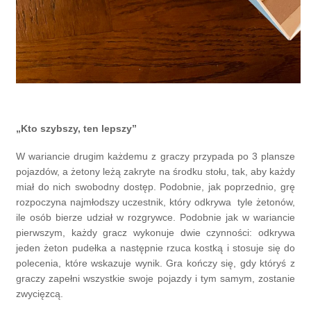
„Kto szybszy, ten lepszy”
W wariancie drugim każdemu z graczy przypada po 3 plansze
pojazdów, a żetony leżą zakryte na środku stołu, tak, aby każdy
miał do nich swobodny dostęp. Podobnie, jak poprzednio, grę
rozpoczyna najmłodszy uczestnik, który odkrywa tyle żetonów,
ile osób bierze udział w rozgrywce. Podobnie jak w wariancie
pierwszym, każdy gracz wykonuje dwie czynności: odkrywa
jeden żeton pudełka a następnie rzuca kostką i stosuje się do
polecenia, które wskazuje wynik. Gra kończy się, gdy któryś z
graczy zapełni wszystkie swoje pojazdy i tym samym, zostanie
zwycięzcą.