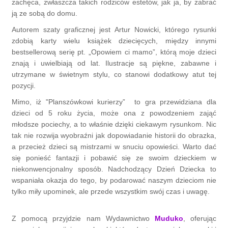
zachęca, zwłaszcza takich rodziców estetów, jak ja, by zabrać
ją ze sobą do domu.
Autorem szaty graficznej jest Artur Nowicki, którego rysunki
zdobią karty wielu książek dziecięcych, między innymi
bestsellerową serię pt. „Opowiem ci mamo”, którą moje dzieci
znają i uwielbiają od lat. Ilustracje są piękne, zabawne i
utrzymane w świetnym stylu, co stanowi dodatkowy atut tej
pozycji.
Mimo, iż "Planszówkowi kurierzy” to gra przewidziana dla
dzieci od 5 roku życia, może ona z powodzeniem zająć
młodsze pociechy, a to właśnie dzięki ciekawym rysunkom. Nic
tak nie rozwija wyobraźni jak dopowiadanie historii do obrazka,
a przecież dzieci są mistrzami w snuciu opowieści. Warto dać
się ponieść fantazji i pobawić się ze swoim dzieckiem w
niekonwencjonalny sposób. Nadchodzący Dzień Dziecka to
wspaniała okazja do tego, by podarować naszym dzieciom nie
tylko miły upominek, ale przede wszystkim swój czas i uwagę.
Z pomocą przyjdzie nam Wydawnictwo
Muduko
, oferując